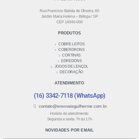
Rua Francisco Batista de Oliveira, 60
Jardim Maria Helena – Ibitinga / SP
CEP 14940-000
PRODUTOS
COBRE LEITOS
COBERDRONS
CORTINAS
EDREDONS
JOGOS DE LENÇOL
DECORAÇÃO
ATENDIMENTO
(16) 3342-7118 (WhatsApp)
contato@enxovaisguilherme.com.br
Horário de atendimento:
Segunda a sexta: 7h às 17h
NOVIDADES POR EMAIL