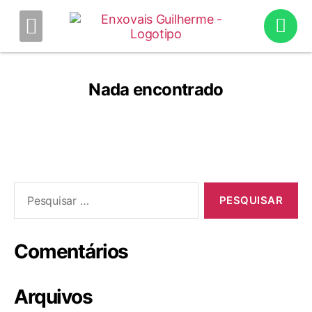
QUERO
REVENDER
SOBRE A
EMPRESA
NOSSOS
PRODUTOS
CONOSCO
Nada encontrado
Comentários
Arquivos