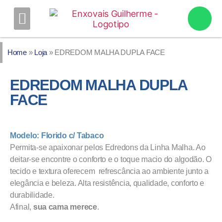
QUERO
REVENDER
SOBRE A
EMPRESA
NOSSOS
PRODUTOS
CONOSCO
Home
»
Loja
»
EDREDOM MALHA DUPLA FACE
EDREDOM MALHA DUPLA
FACE
Modelo: Florido c/ Tabaco
Permita-se apaixonar pelos Edredons da Linha Malha. Ao
deitar-se encontre o conforto e o toque macio do algodão. O
tecido e textura oferecem refrescância ao ambiente junto a
elegância e beleza. Alta resistência, qualidade, conforto e
durabilidade.
Afinal,
sua cama merece
.